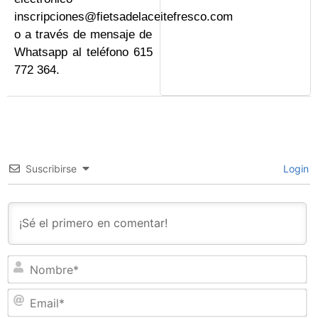
inscripciones@fietsadelaceitefresco.com
o a través de mensaje de
Whatsapp al teléfono 615
772 364.
Suscribirse
Login
N
Em