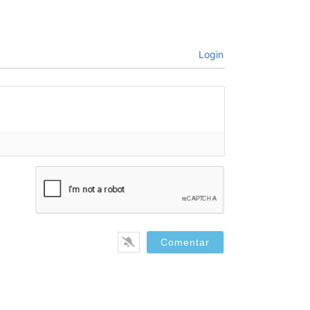
Login
bre*
il*