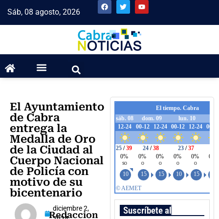
Sáb, 08 agosto, 2026
El Ayuntamiento
de Cabra
entrega la
Medalla de Oro
de la Ciudad al
Cuerpo Nacional
de Policía con
motivo de su
bicentenario
diciembre 2,
Suscríbete al boletín
Redaccion
2024