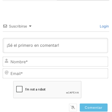
Suscribirse
Login
N
Em