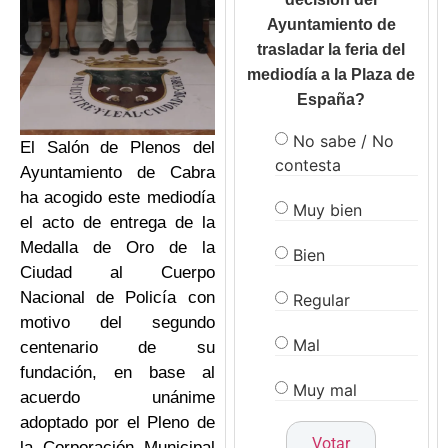
Ayuntamiento de
trasladar la feria del
mediodía a la Plaza de
España?
No sabe / No
El Salón de Plenos del
contesta
Ayuntamiento de Cabra
ha acogido este mediodía
Muy bien
el acto de entrega de la
Medalla de Oro de la
Bien
Ciudad al Cuerpo
Nacional de Policía con
Regular
motivo del segundo
Mal
centenario de su
fundación, en base al
Muy mal
acuerdo unánime
adoptado por el Pleno de
la Corporación Municipal