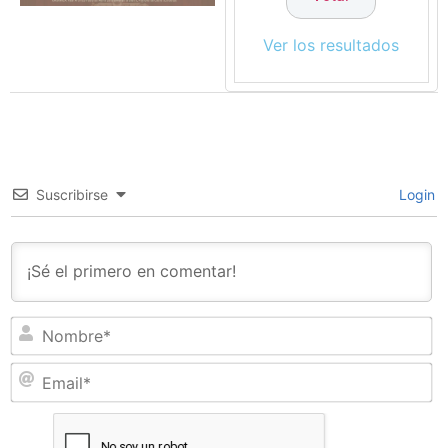
Ver los resultados
Suscribirse
Login
N
Em