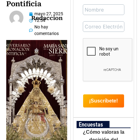
Pontificia
mayo 27, 2025
Redaccion
12:54
No hay
comentarios
Encuestas
¿Cómo valoras la
decisión del