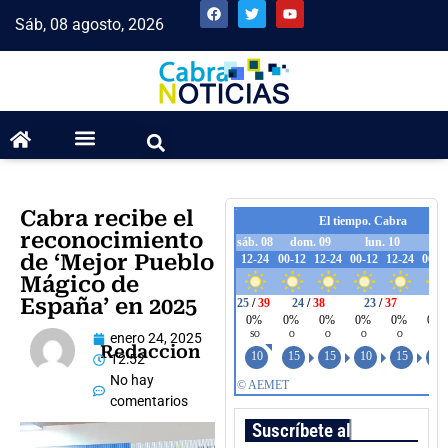
Sáb, 08 agosto, 2026
Cabra recibe el
reconocimiento
de ‘Mejor Pueblo
Mágico de
España’ en 2025
enero 24, 2025
Redaccion
12:52
No hay
comentarios
Suscríbete al boletín