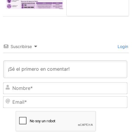
Suscribirse
Login
N
Em