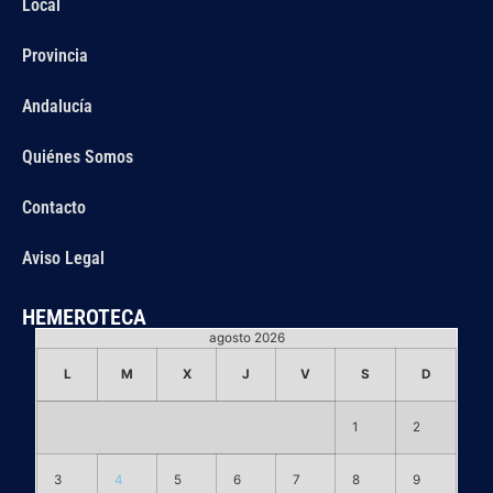
Local
Provincia
Andalucía
Quiénes Somos
Contacto
Aviso Legal
HEMEROTECA
agosto 2026
L
M
X
J
V
S
D
1
2
3
4
5
6
7
8
9