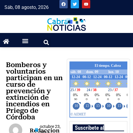
Sáb, 08 agosto, 2026
Bomberos y
voluntarios
participan en un
curso de
prevención y
extinción de
incendios en
Priego de
Córdoba
octubre 23,
Suscríbete al boletín
Redaccion
2014