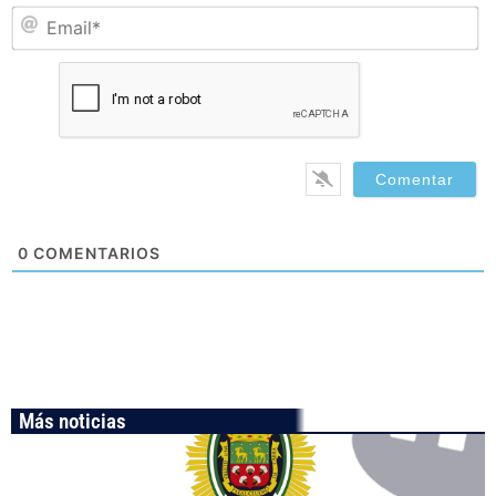
Em
0
COMENTARIOS
Más noticias