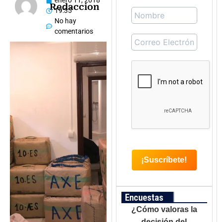
enero 11, 2018
Redaccion
19:35
No hay
comentarios
Encuestas
¿Cómo valoras la
decisión del