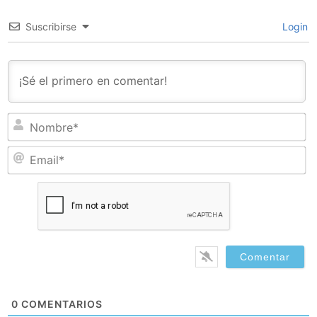
Suscribirse
Login
N
Em
0
COMENTARIOS