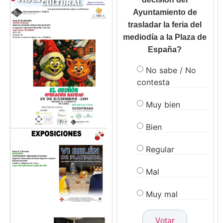
Ayuntamiento de
trasladar la feria del
mediodía a la Plaza de
España?
No sabe / No
contesta
Muy bien
Bien
Regular
Mal
Muy mal