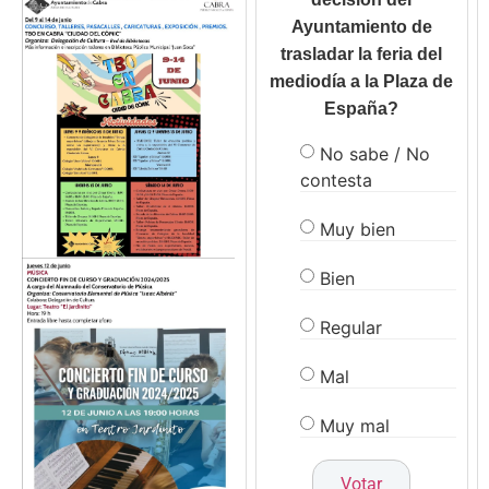
Ayuntamiento de
trasladar la feria del
mediodía a la Plaza de
España?
No sabe / No
contesta
Muy bien
Bien
Regular
Mal
Muy mal