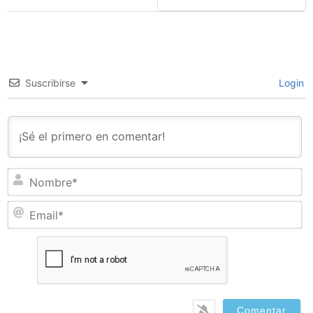
Suscribirse
Login
N
Em