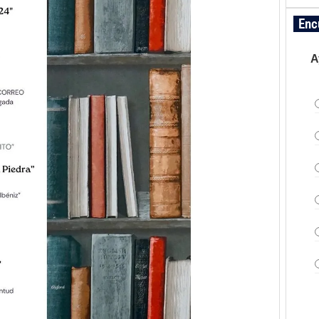
Enc
A