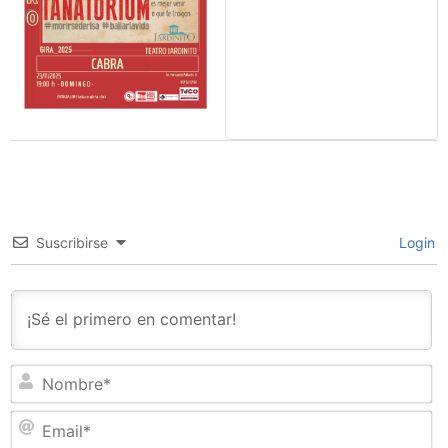
Suscribirse
Login
N
Em