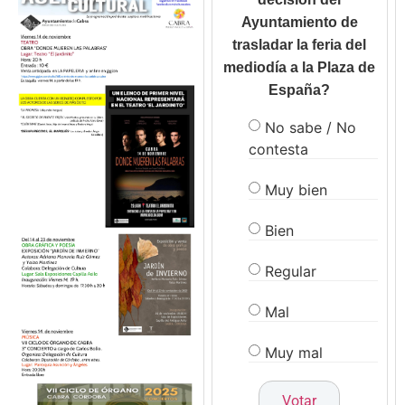
Ayuntamiento de
trasladar la feria del
mediodía a la Plaza de
España?
No sabe / No
contesta
Muy bien
Bien
Regular
Mal
Muy mal