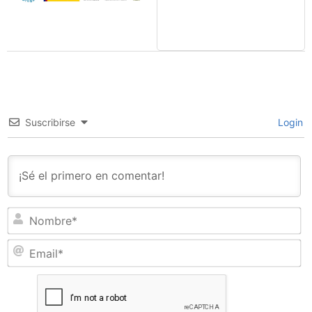
Suscribirse
Login
N
Em