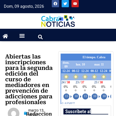
Dom, 09 agosto, 2026
Abiertas las
inscripciones
para la segunda
edición del
curso de
mediadores en
prevención de
adicciones para
profesionales
marzo 13,
Suscríbete al boletín
Redaccion
2025