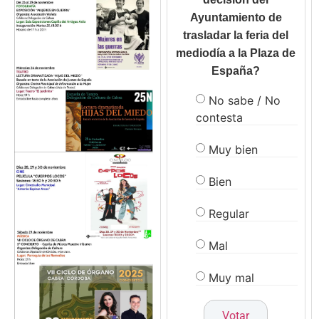
Ayuntamiento de
trasladar la feria del
mediodía a la Plaza de
España?
No sabe / No
contesta
Muy bien
Bien
Regular
Mal
Muy mal