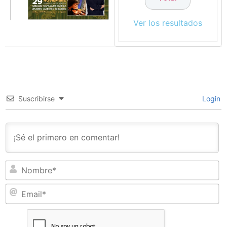
Ver los resultados
Suscribirse
Login
N
Em