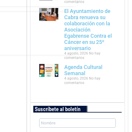
comentarios
El Ayuntamiento de
Cabra renueva su
colaboración con la
Asociación
Egabrense Contra el
Cáncer en su 25º
aniversario
4 agosto, 2026
No hay
comentarios
Agenda Cultural
Semanal
4 agosto, 2026
No hay
comentarios
Suscríbete al boletín