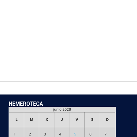
HEMEROTECA
junio 2026
L
M
X
J
V
S
D
1
2
3
4
5
6
7