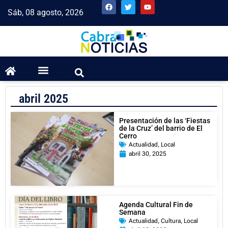
Sáb, 08 agosto, 2026
abril 2025
Presentación de las ‘Fiestas
de la Cruz’ del barrio de El
Cerro
Actualidad
,
Local
abril 30, 2025
Agenda Cultural Fin de
Semana
Actualidad
,
Cultura
,
Local