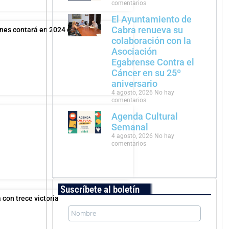
comentarios
El Ayuntamiento de
Cabra renueva su
enes contará en 2024 con un
colaboración con la
Asociación
Egabrense Contra el
Cáncer en su 25º
aniversario
4 agosto, 2026
No hay
comentarios
Agenda Cultural
Semanal
4 agosto, 2026
No hay
comentarios
Suscríbete al boletín
 con trece victorias parciales y cuatro