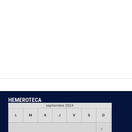
HEMEROTECA
septiembre 2024
L
M
X
J
V
S
D
1