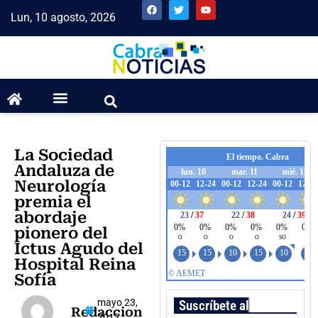
Lun, 10 agosto, 2026
La Sociedad
Andaluza de
Neurología
premia el
abordaje
pionero del
Ictus Agudo del
Hospital Reina
Sofía
mayo 23,
Suscríbete al boletín
Redaccion
2017