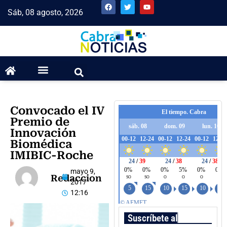
Sáb, 08 agosto, 2026
Convocado el IV
Premio de
Innovación
Biomédica
IMIBIC-Roche
mayo 9,
Redaccion
2017
12:16
Suscríbete al boletín