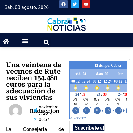
Sáb, 08 agosto, 2026
Una veintena de
vecinos de Rute
reciben 154.480
euros para la
adecuación de
sus viviendas
noviembre
Redaccion
7, 2014
06:57
Suscríbete al boletín
La Consejería de