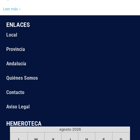
Leer más »
ENLACES
Local
Provincia
Andalucía
Quiénes Somos
Contacto
Aviso Legal
HEMEROTECA
agosto 2026
L
M
X
J
V
S
D