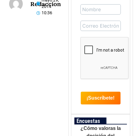
mayo 29,
Redaccion
2014
10:36
Encuestas
¿Cómo valoras la
decisión del