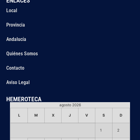
ENLACES
Local
Provincia
Andalucía
Quiénes Somos
Contacto
Aviso Legal
HEMEROTECA
agosto 2026
L
M
X
J
V
S
D
1
2