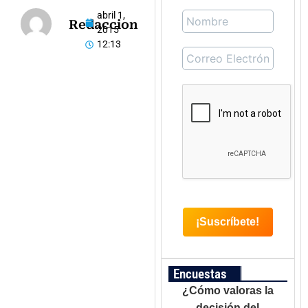
abril 1,
Redaccion
2015
12:13
Encuestas
¿Cómo valoras la
decisión del