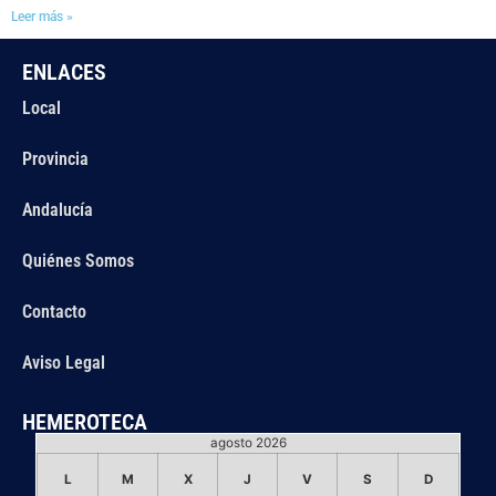
Leer más »
ENLACES
Local
Provincia
Andalucía
Quiénes Somos
Contacto
Aviso Legal
HEMEROTECA
agosto 2026
L
M
X
J
V
S
D