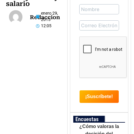
salario
enero 29,
Redaccion
2015
12:05
Encuestas
¿Cómo valoras la
decisión del