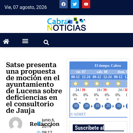
Vie, 07 agosto, 2026
Satse presenta
una propuesta
de moción en el
ayuntamiento
de Lucena sobre
deficiencias en
el consultorio
de Jauja
junio 6,
Redaccion
2014
Suscríbete al boletín
09:12