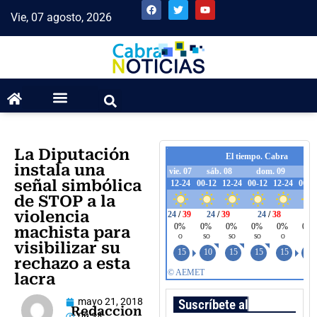
Vie, 07 agosto, 2026
La Diputación
instala una
señal simbólica
de STOP a la
violencia
machista para
visibilizar su
rechazo a esta
lacra
mayo 21, 2018
Suscríbete al boletín
Redaccion
09:34