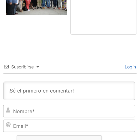
Suscribirse
Login
N
Em