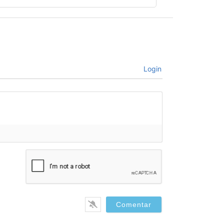
Login
bre*
il*