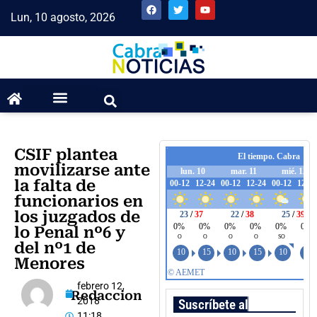
Lun, 10 agosto, 2026
CSIF plantea
movilizarse ante
la falta de
funcionarios en
los juzgados de
lo Penal nº6 y
del nº1 de
Menores
febrero 12,
Redaccion
2018
Suscríbete al boletín
11:18