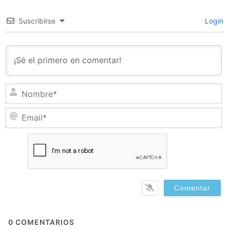
Suscribirse
Login
N
Em
0
COMENTARIOS