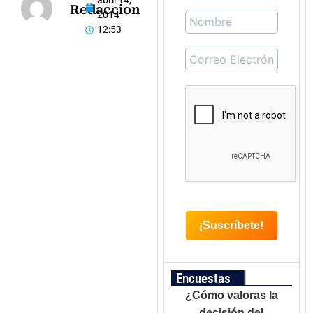
abril 14,
Redaccion
2014
12:53
Encuestas
¿Cómo valoras la
decisión del