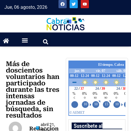
Jue, 06 agosto, 2026
Más de
doscientos
voluntarios han
participado
durante las tres
intensas
jornadas de
búsqueda, sin
resultados
abril 21,
Suscríbete al boletín
Redaccion
2014