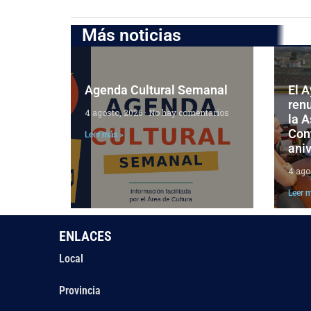
Más noticias
Agenda Cultural Semanal
El 
ren
4 agosto, 2026
No hay comentarios
la 
Cont
Leer más »
aniv
4 ago
Leer 
ENLACES
Local
Provincia