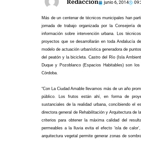
Redaccion
junio 6, 2014
09:
Más de un centenar de técnicos municipales han parti
jornada de trabajo organizada por la Consejería 
información sobre intervención urbana. Los técnic
proyectos que se desarrollarán en toda Andalucía de
modelo de actuación urbanística generadora de puntos
del peatón y la bicicleta. Castro del Río (Isla Ambie
Duque y Pozoblanco (Espacios Habitables) son los s
Córdoba.
“Con La Ciudad Amable llevamos más de un año promov
público. Los frutos están ahí, en forma de proye
sustanciales de la realidad urbana, concibiendo el e
directora general de Rehabilitación y Arquitectura de 
criterios para obtener la máxima calidad del result
permeables a la lluvia evita el efecto ‘isla de calo
arquitectura vegetal permite generar zonas de sombr