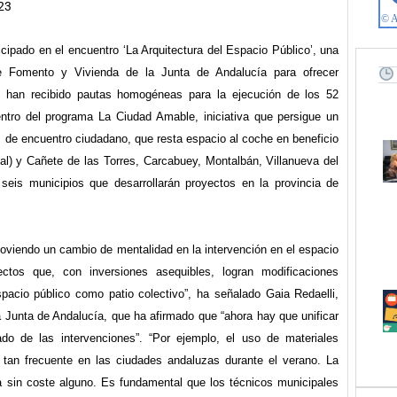
23
cipado en el encuentro ‘La Arquitectura del Espacio Público’, una
de Fomento y Vivienda de la Junta de Andalucía para ofrecer
os han recibido pautas homogéneas para la ejecución de los 52
ntro del programa La Ciudad Amable, iniciativa que persigue un
 de encuentro ciudadano, que resta espacio al coche en beneficio
ntal) y Cañete de las Torres, Carcabuey, Montalbán, Villanueva del
eis municipios que desarrollarán proyectos en la provincia de
iendo un cambio de mentalidad en la intervención en el espacio
ctos que, con inversiones asequibles, logran modificaciones
spacio público como patio colectivo”, ha señalado Gaia Redaelli,
la Junta de Andalucía, que ha afirmado que “ahora hay que unificar
ado de las intervenciones”. “Por ejemplo, el uso de materiales
r’, tan frecuente en las ciudades andaluzas durante el verano. La
a sin coste alguno. Es fundamental que los técnicos municipales