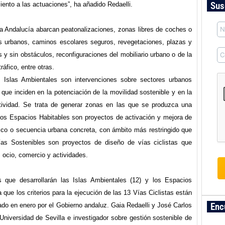
Sus
ento a las actuaciones”, ha añadido Redaelli.
a Andalucía abarcan peatonalizaciones, zonas libres de coches o
tos urbanos, caminos escolares seguros, revegetaciones, plazas y
 y sin obstáculos, reconfiguraciones del mobiliario urbano o de la
tráfico, entre otras.
 Islas Ambientales son intervenciones sobre sectores urbanos
) que inciden en la potenciación de la movilidad sostenible y en la
ctividad. Se trata de generar zonas en las que se produzca una
 los Espacios Habitables son proyectos de activación y mejora de
blico o secuencia urbana concreta, con ámbito más restringido que
Vías Sostenibles son proyectos de diseño de vías ciclistas que
 ocio, comercio y actividades.
s que desarrollarán las Islas Ambientales (12) y los Espacios
que los criterios para la ejecución de las 13 Vías Ciclistas están
Enc
bado en enero por el Gobierno andaluz. Gaia Redaelli y José Carlos
 Universidad de Sevilla e investigador sobre gestión sostenible de