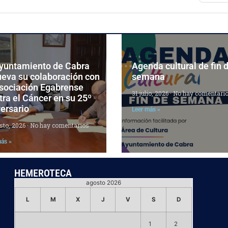
Ayuntamiento de Cabra
Agenda cultural de fin 
ueva su colaboración con
semana
Asociación Egabrense
31 julio, 2026
No hay comentari
ra el Cáncer en su 25º
ersario
Leer más »
sto, 2026
No hay comentarios
más »
HEMEROTECA
agosto 2026
L
M
X
J
V
S
D
1
2