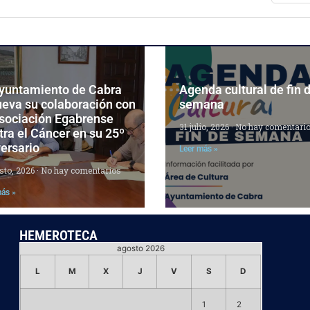
Ayuntamiento de Cabra
Agenda cultural de fin 
ueva su colaboración con
semana
Asociación Egabrense
31 julio, 2026
No hay comentari
ra el Cáncer en su 25º
ersario
Leer más »
sto, 2026
No hay comentarios
más »
HEMEROTECA
agosto 2026
L
M
X
J
V
S
D
1
2