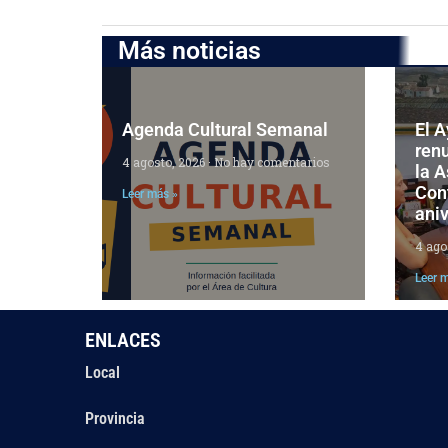
Más noticias
Agenda Cultural Semanal
El 
ren
4 agosto, 2026
No hay comentarios
la 
Cont
Leer más »
aniv
4 ago
Leer 
ENLACES
Local
Provincia