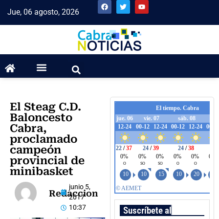
Jue, 06 agosto, 2026
El Steag C.D.
Baloncesto
Cabra,
proclamado
campeón
provincial de
minibasket
junio 5,
Redaccion
2017
10:37
Suscríbete al boletín