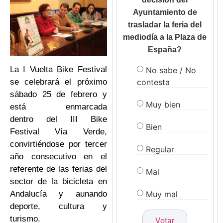
Ayuntamiento de
trasladar la feria del
mediodía a la Plaza de
España?
No sabe / No
La I Vuelta Bike Festival
contesta
se celebrará el próximo
sábado 25 de febrero y
Muy bien
está enmarcada
dentro del III Bike
Bien
Festival Vía Verde,
convirtiéndose por tercer
Regular
año consecutivo en el
referente de las ferias del
Mal
sector de la bicicleta en
Muy mal
Andalucía y aunando
deporte, cultura y
turismo.