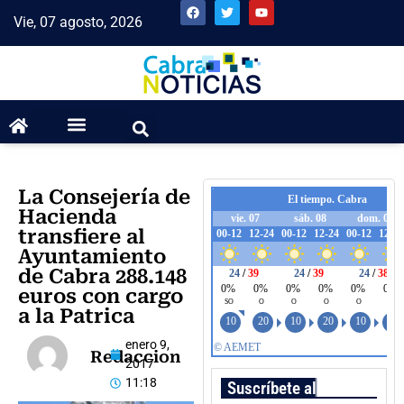
Vie, 07 agosto, 2026
La Consejería de
Hacienda
transfiere al
Ayuntamiento
de Cabra 288.148
euros con cargo
a la Patrica
enero 9,
Redaccion
2017
11:18
Suscríbete al boletín