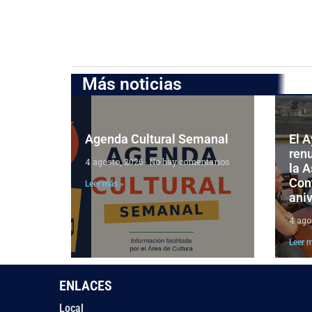
Más noticias
Agenda Cultural Semanal
El 
ren
4 agosto, 2026
No hay comentarios
la 
Cont
Leer más »
aniv
4 ago
Leer 
ENLACES
Local