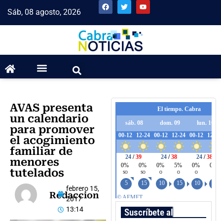
Sáb, 08 agosto, 2026
AVAS presenta
un calendario
para promover
el acogimiento
familiar de
menores
tutelados
febrero 15,
Redaccion
2017
13:14
Suscríbete al boletín