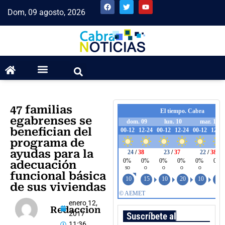
Dom, 09 agosto, 2026
47 familias
egabrenses se
benefician del
programa de
ayudas para la
adecuación
funcional básica
de sus viviendas
enero 12,
Redaccion
2017
Suscríbete al boletín
11:36