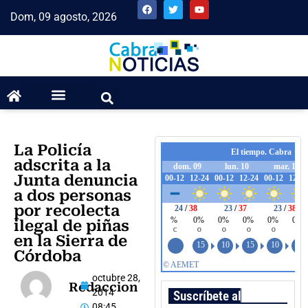
Dom, 09 agosto, 2026
La Policía
adscrita a la
Junta denuncia
a dos personas
por recolecta
ilegal de piñas
en la Sierra de
Córdoba
octubre 28,
Redaccion
2014
Suscríbete al boletín
08:45