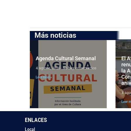
Más noticias
Agenda Cultural Semanal
El 
ren
4 agosto, 2026
No hay comentarios
la 
Cont
Leer más »
aniv
4 ago
Leer 
ENLACES
Local