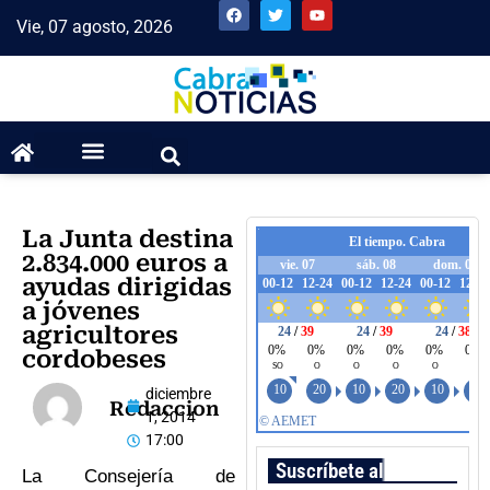
Vie, 07 agosto, 2026
La Junta destina
2.834.000 euros a
ayudas dirigidas
a jóvenes
agricultores
cordobeses
diciembre
Redaccion
1, 2014
17:00
Suscríbete al boletín
La Consejería de