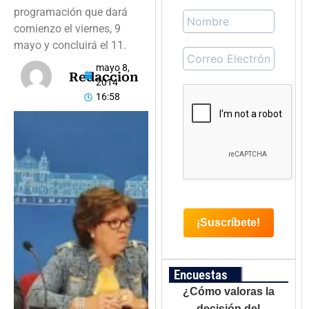
programación que dará
comienzo el viernes, 9
mayo y concluirá el 11.
mayo 8,
Redaccion
2014
16:58
Encuestas
¿Cómo valoras la
decisión del