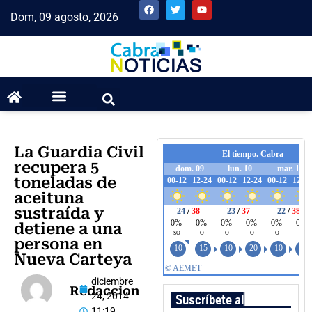
Dom, 09 agosto, 2026
La Guardia Civil
recupera 5
toneladas de
aceituna
sustraída y
detiene a una
persona en
Nueva Carteya
diciembre
Redaccion
24, 2014
Suscríbete al boletín
11:19