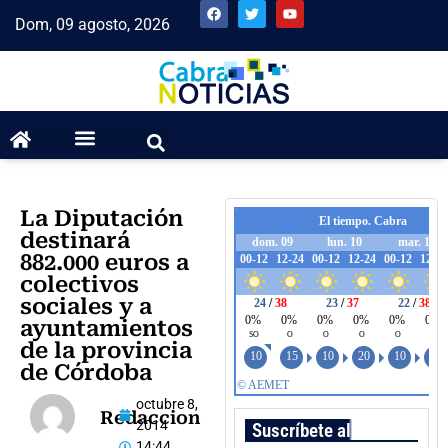
Dom, 09 agosto, 2026
La Diputación
destinará
882.000 euros a
colectivos
sociales y a
ayuntamientos
de la provincia
de Córdoba
octubre 8,
Redaccion
2014
Suscríbete al boletín
14:44