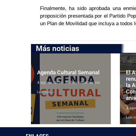
Finalmente, ha sido aprobada una enmie
proposición presentada por el Partido Popu
un Plan de Movilidad que incluya a todos 
Más noticias
Agenda Cultural Semanal
El 
ren
4 agosto, 2026
No hay comentarios
la 
Cont
Leer más »
aniv
4 ago
Leer 