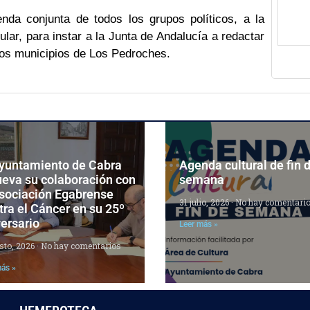
nda conjunta de todos los grupos políticos, a la
lar, para instar a la Junta de Andalucía a redactar
los municipios de Los Pedroches.
Ayuntamiento de Cabra
Agenda cultural de fin 
ueva su colaboración con
semana
Asociación Egabrense
31 julio, 2026
No hay comentari
ra el Cáncer en su 25º
ersario
Leer más »
sto, 2026
No hay comentarios
más »