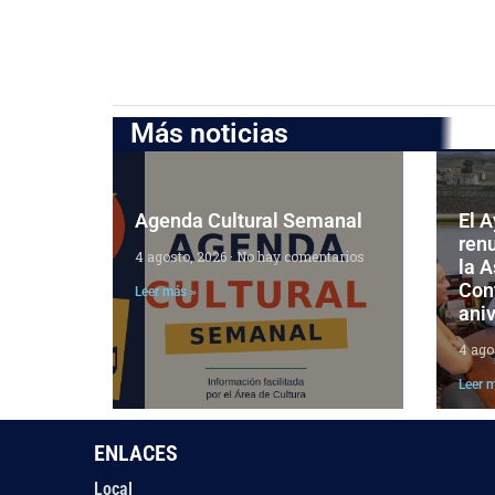
Más noticias
Agenda Cultural Semanal
El 
ren
4 agosto, 2026
No hay comentarios
la 
Cont
Leer más »
aniv
4 ago
Leer 
ENLACES
Local