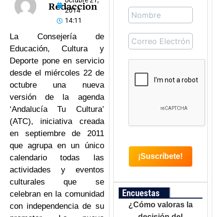
octubre 21,
Redaccion
2014
14:11
La Consejería de
Educación, Cultura y
Deporte pone en servicio
desde el miércoles 22 de
octubre una nueva
versión de la agenda
‘Andalucía Tu Cultura’
(ATC), iniciativa creada
en septiembre de 2011
que agrupa en un único
calendario todas las
actividades y eventos
culturales que se
Encuestas
celebran en la comunidad
¿Cómo valoras la
con independencia de su
decisión del