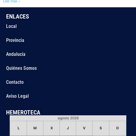
Leer más »
ENLACES
Local
Provincia
Andalucía
Quiénes Somos
Contacto
Aviso Legal
HEMEROTECA
agosto 2026
L
M
X
J
V
S
D