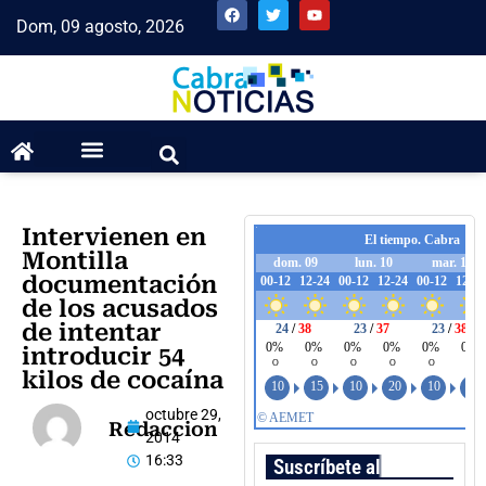
Dom, 09 agosto, 2026
Intervienen en
Montilla
documentación
de los acusados
de intentar
introducir 54
kilos de cocaína
octubre 29,
Redaccion
2014
16:33
Suscríbete al boletín