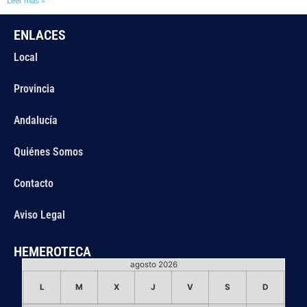
Leer más »
ENLACES
Local
Provincia
Andalucía
Quiénes Somos
Contacto
Aviso Legal
HEMEROTECA
agosto 2026
L
M
X
J
V
S
D