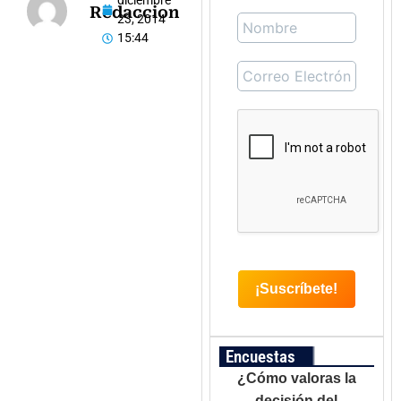
diciembre
Redaccion
23, 2014
15:44
Encuestas
¿Cómo valoras la
decisión del