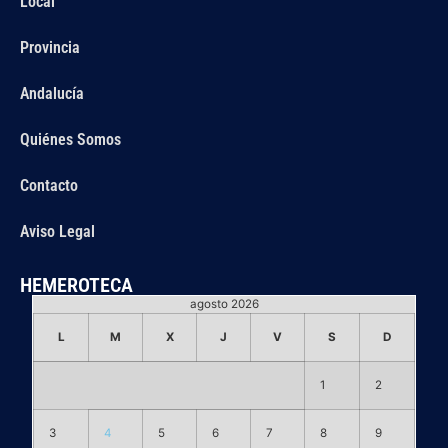
Local
Provincia
Andalucía
Quiénes Somos
Contacto
Aviso Legal
HEMEROTECA
agosto 2026
L
M
X
J
V
S
D
1
2
3
4
5
6
7
8
9